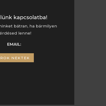
elünk kapcsolatba!
inket bátran, ha bármilyen
érdésed lenne!
EMAIL:
ÍROK NEKTEK