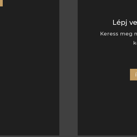
Lépj v
Keress meg m
k