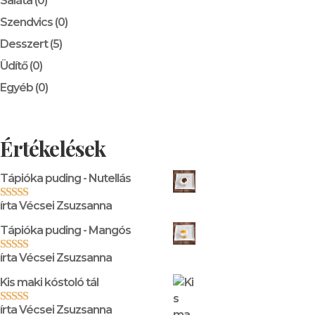
Saláta
(0)
Szendvics
(0)
Desszert
(5)
Üdítő
(0)
Egyéb
(0)
Értékelések
Tápióka puding - Nutellás
írta Vécsei Zsuzsanna
Értékelés:
5
/ 5
Tápióka puding - Mangós
írta Vécsei Zsuzsanna
Értékelés:
5
/ 5
Kis maki kóstoló tál
írta Vécsei Zsuzsanna
Értékelés:
5
/ 5