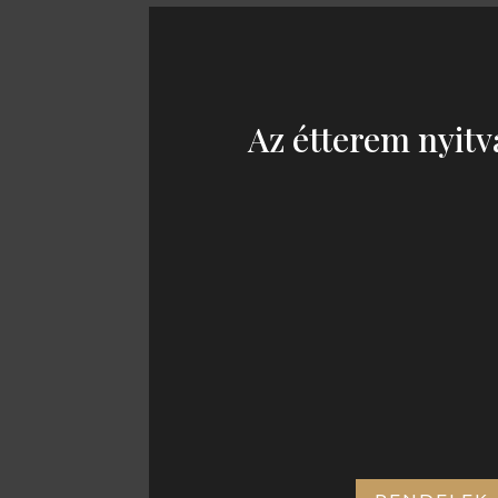
Az étterem nyitv
KEDD – SZOM
11:00 – 21:00
CÍMÜNK: