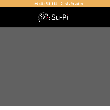
06 (88) 788-888
hello@supi.hu