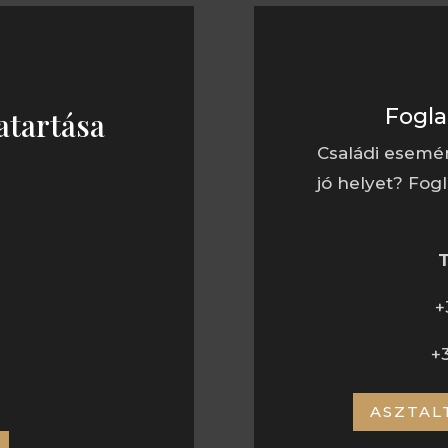
Fogla
atartása
Családi esemé
jó helyet? Fogl
BAT
+
+
ASZTAL