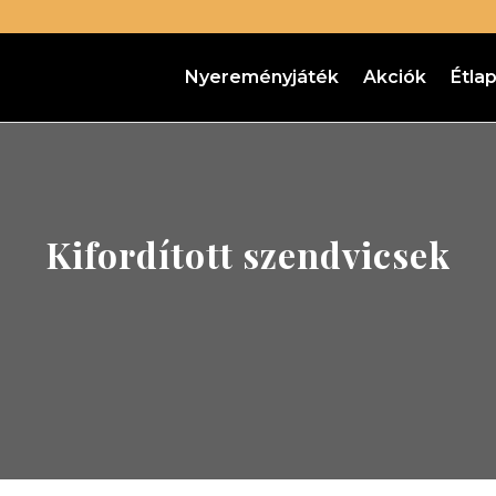
Nyereményjáték
Akciók
Étla
Kifordított szendvicsek