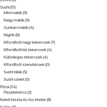
Sushi
(51)
Mini makik
(9)
Nagy makik
(9)
Gunkan makik
(4)
Nigirik
(8)
Kifordított nagy tekercsek
(7)
Kifordított kis tekercsek
(4)
Különleges tekercsek
(4)
Kifordított szendvicsek
(0)
Sushi tálak
(5)
Sushi szelet
(0)
Pizza
(24)
Pizzatekercs
(2)
Keleti tészta és rizs ételek
(8)