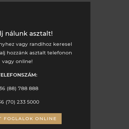
lj nálunk asztalt!
nyhez vagy randihoz keresel
alj hozzánk asztalt telefonon
vagy online!
TELEFONSZÁM:
36 (88) 788 888
36 (70) 233 5000
T FOGLALOK ONLINE