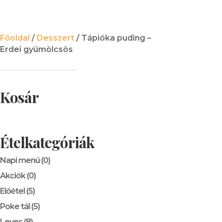
Főoldal
/
Desszert
/ Tápióka puding –
Erdei gyümölcsös
Kosár
Ételkategóriák
Napi menü
(0)
Akciók
(0)
Előétel
(5)
Poke tál
(5)
Leves
(8)