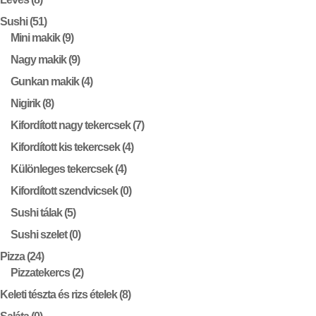
Sushi
(51)
Mini makik
(9)
Nagy makik
(9)
Gunkan makik
(4)
Nigirik
(8)
Kifordított nagy tekercsek
(7)
Kifordított kis tekercsek
(4)
Különleges tekercsek
(4)
Kifordított szendvicsek
(0)
Sushi tálak
(5)
Sushi szelet
(0)
Pizza
(24)
Pizzatekercs
(2)
Keleti tészta és rizs ételek
(8)