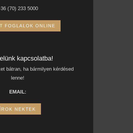
36 (70) 233 5000
T FOGLALOK ONLINE
velünk kapcsolatba!
t bátran, ha bármilyen kérdésed
lenne!
EMAIL:
ÍROK NEKTEK