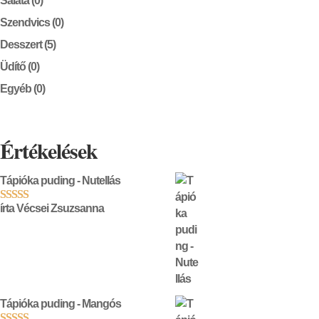
Saláta
(0)
Szendvics
(0)
Desszert
(5)
Üdítő
(0)
Egyéb
(0)
Értékelések
Tápióka puding - Nutellás
írta Vécsei Zsuzsanna
Értékelés:
5
/ 5
Tápióka puding - Mangós