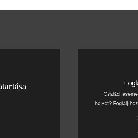
Fogl
atartása
Családi esemén
helyet? Foglalj ho
AT