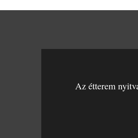
Az étterem nyitv
KEDD – SZOMB
11:00 – 21:00