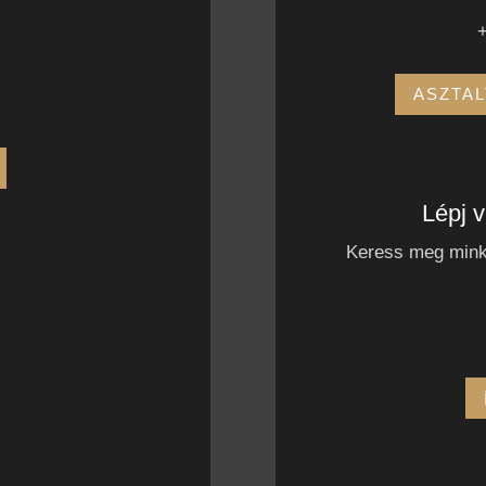
+
ASZTAL
Lépj 
Keress meg minke