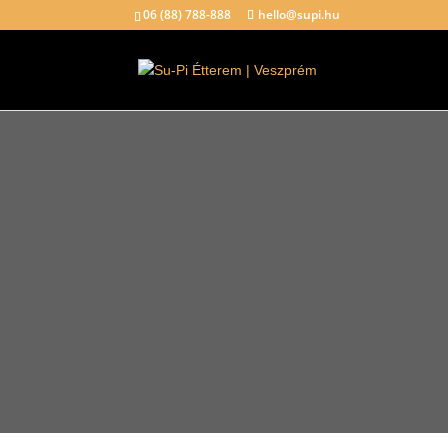
06 (88) 788-888
hello@supi.hu