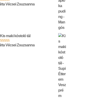
írta Vécsei Zsuzsanna
Értékelés:
5
/ 5
Kis maki kóstoló tál
írta Vécsei Zsuzsanna
Értékelés:
5
/ 5