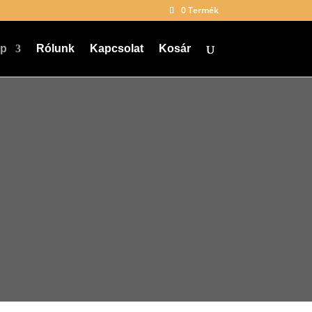
0 Termék
ap
Rólunk
Kapcsolat
Kosár