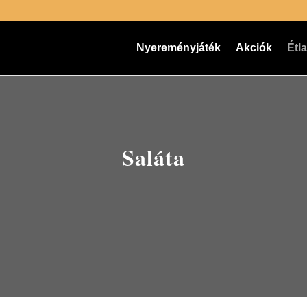
Nyereményjáték
Akciók
Étl
Saláta