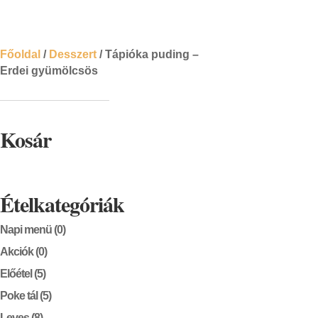
Főoldal
/
Desszert
/ Tápióka puding –
Erdei gyümölcsös
Kosár
Ételkategóriák
Napi menü
(0)
Akciók
(0)
Előétel
(5)
Poke tál
(5)
Leves
(8)