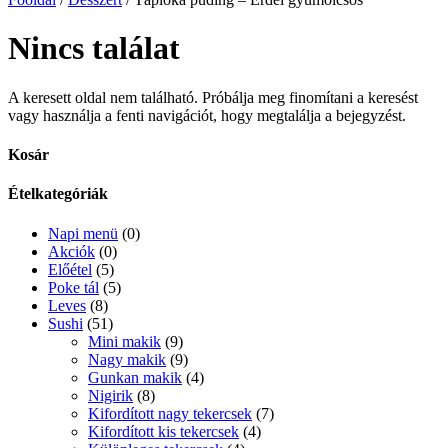
Nincs találat
A keresett oldal nem található. Próbálja meg finomítani a keresést
vagy használja a fenti navigációt, hogy megtalálja a bejegyzést.
Kosár
Ételkategóriák
Napi menü
(0)
Akciók
(0)
Előétel
(5)
Poke tál
(5)
Leves
(8)
Sushi
(51)
Mini makik
(9)
Nagy makik
(9)
Gunkan makik
(4)
Nigirik
(8)
Kifordított nagy tekercsek
(7)
Kifordított kis tekercsek
(4)