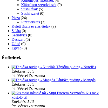
Különleges tekercsek
(4)
Kifordított szendvicsek
(0)
Sushi tálak
(5)
Sushi szelet
(0)
Pizza
(24)
Pizzatekercs
(2)
Keleti tészta és rizs ételek
(8)
Saláta
(0)
Szendvics
(0)
Desszert
(5)
Üdítő
(0)
Egyéb
(0)
Értékelések
Tápióka puding - Nutellás
Értékelés:
5
/ 5
írta Vécsei Zsuzsanna
Tápióka puding - Mangós
Értékelés:
5
/ 5
írta Vécsei Zsuzsanna
Kis maki
kóstoló tál
Értékelés:
5
/ 5
írta Vécsei Zsuzsanna