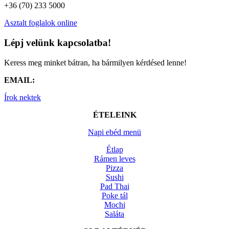
+36 (70) 233 5000
Asztalt foglalok online
Lépj velünk kapcsolatba!
Keress meg minket bátran, ha bármilyen kérdésed lenne!
EMAIL:
Írok nektek
ÉTELEINK
Napi ebéd menü
Étlap
Rámen leves
Pizza
Sushi
Pad Thai
Poke tál
Mochi
Saláta