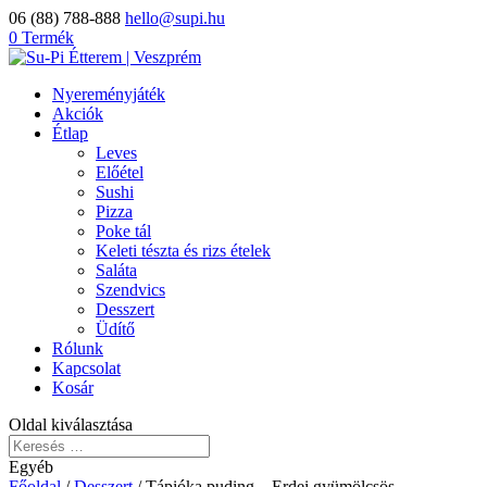
06 (88) 788-888
hello@supi.hu
0 Termék
Nyereményjáték
Akciók
Étlap
Leves
Előétel
Sushi
Pizza
Poke tál
Keleti tészta és rizs ételek
Saláta
Szendvics
Desszert
Üdítő
Rólunk
Kapcsolat
Kosár
Oldal kiválasztása
Egyéb
Főoldal
/
Desszert
/ Tápióka puding – Erdei gyümölcsös