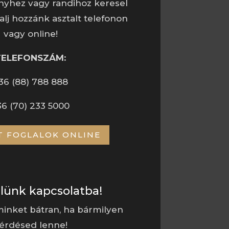
nyhez vagy randihoz keresel
alj hozzánk asztalt telefonon
vagy online!
TELEFONSZÁM:
36 (88) 788 888
36 (70) 233 5000
T FOGLALOK ONLINE
elünk kapcsolatba!
inket bátran, ha bármilyen
érdésed lenne!