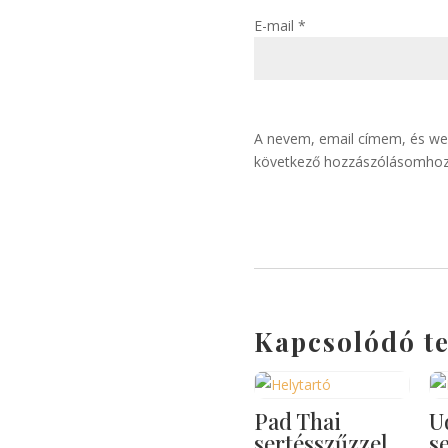
E-mail
*
A nevem, email címem, és w
következő hozzászólásomhoz
Kapcsolódó t
Pad Thai
U
sertésszűzzel
s