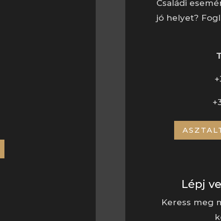
Családi esemé
jó helyet? Fogl
BAT
+
+
ASZTAL
Lépj v
Keress meg m
k