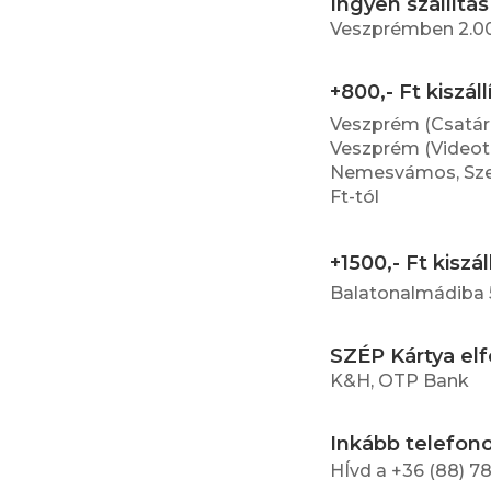
Ingyen szállítás
Veszprémben 2.000
+800,- Ft kiszáll
Veszprém (Csatár
Veszprém (Videoton
Nemesvámos, Szenk
Ft-tól
+1500,- Ft kiszál
Balatonalmádiba 5
SZÉP Kártya el
K&H, OTP Bank
Inkább telefon
HÍvd a +36 (88) 7