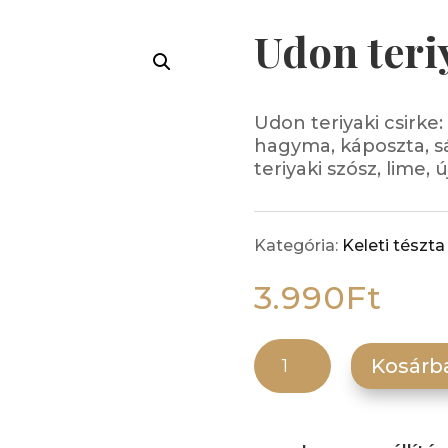
Udon teri
Udon teriyaki csirke: 
hagyma, káposzta, sá
teriyaki szósz, lime
Kategória:
Keleti tészta
3.990
Ft
Udon teriyaki csirke mennyiség
Kosárb