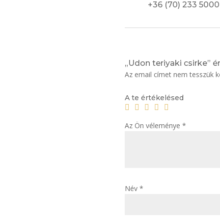
+36 (70) 233 500
„Udon teriyaki csirke” é
Az email címet nem tesszük k
A te értékelésed
Az Ön véleménye
*
Név
*