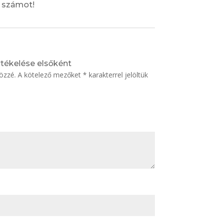
0 számot!
rtékelése elsőként
özzé.
A kötelező mezőket
*
karakterrel jelöltük