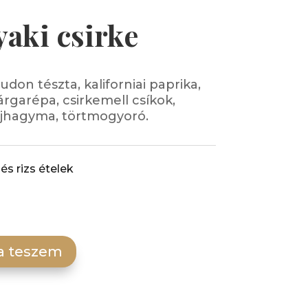
yaki csirke
udon tészta, kaliforniai paprika,
rgarépa, csirkemell csíkok,
, újhagyma, törtmogyoró.
 és rizs ételek
a teszem