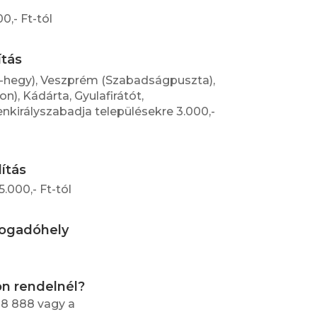
,- Ft-tól
ítás
-hegy), Veszprém (Szabadságpuszta),
), Kádárta, Gyulafirátót,
irályszabadja településekre 3.000,-
lítás
.000,- Ft-tól
fogadóhely
on rendelnél?
88 888 vagy a