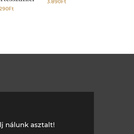
3.890
Ft
.290
Ft
lj nálunk asztalt!