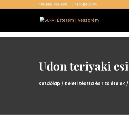
06 (88) 788-888
hello@supi.hu
Udon teriyaki cs
Kezdőlap
/
Keleti tészta és rizs ételek
/