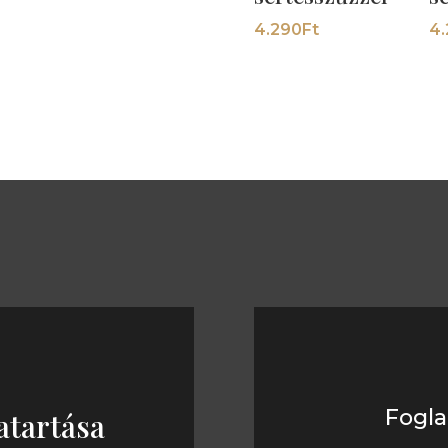
4.290
Ft
4
Fogla
atartása