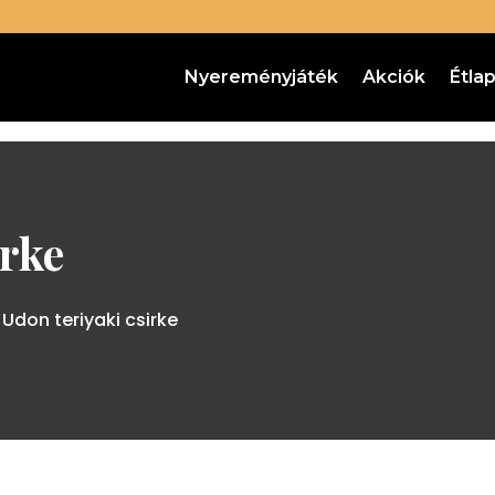
Nyereményjáték
Akciók
Étla
irke
 Udon teriyaki csirke