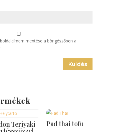
eboldalcímem mentése a böngészőben a
.
Küldés
ermékek
Pad thai tofu
don Teriyaki
ertésszűzzel