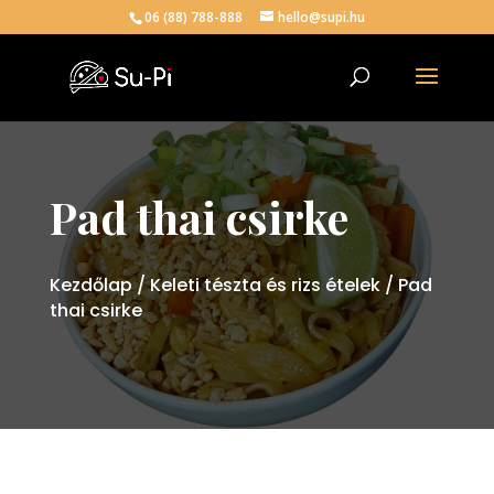
06 (88) 788-888
hello@supi.hu
Pad thai csirke
Kezdőlap
/
Keleti tészta és rizs ételek
/ Pad
thai csirke