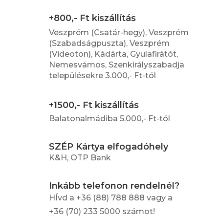
+800,- Ft kiszállítás
Veszprém (Csatár-hegy), Veszprém
(Szabadságpuszta), Veszprém
(Videoton), Kádárta, Gyulafirátót,
Nemesvámos, Szenkirályszabadja
településekre 3.000,- Ft-tól
+1500,- Ft kiszállítás
Balatonalmádiba 5.000,- Ft-tól
SZÉP Kártya elfogadóhely
K&H, OTP Bank
Inkább telefonon rendelnél?
HÍvd a +36 (88) 788 888 vagy a
+36 (70) 233 5000 számot!