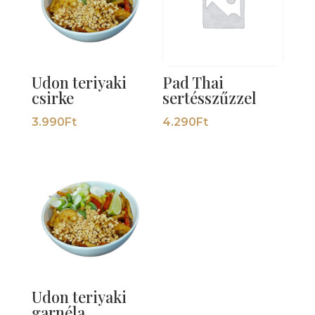
Udon teriyaki
Pad Thai
csirke
sertésszűzzel
3.990
Ft
4.290
Ft
Udon teriyaki
garnéla