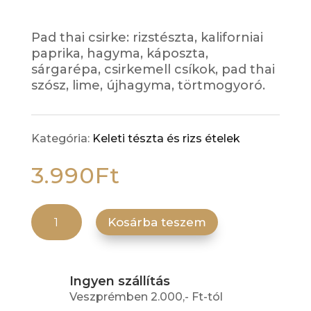
Pad thai csirke: rizstészta, kaliforniai
paprika, hagyma, káposzta,
sárgarépa, csirkemell csíkok, pad thai
szósz, lime, újhagyma, törtmogyoró.
Kategória:
Keleti tészta és rizs ételek
3.990
Ft
Pad thai csirke mennyiség
Kosárba teszem
Ingyen szállítás
Veszprémben 2.000,- Ft-tól