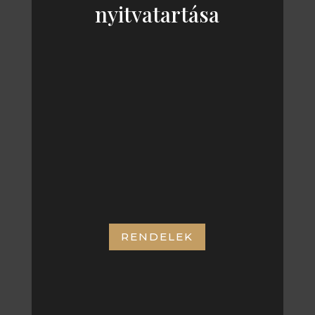
nyitvatartása
KEDD – SZOMBAT
11:00 – 21:00
CÍMÜNK:
RENDELEK