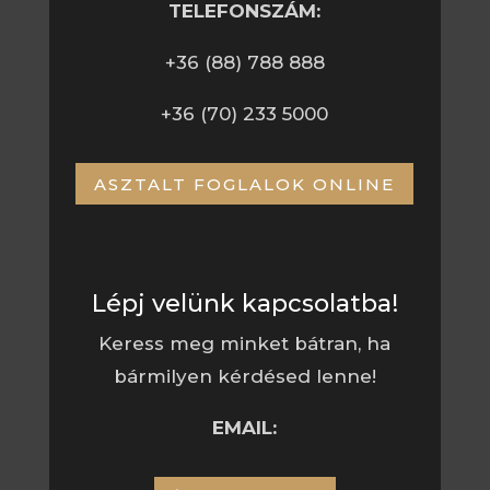
TELEFONSZÁM:
+36 (88) 788 888
+36 (70) 233 5000
ASZTALT FOGLALOK ONLINE
Lépj velünk kapcsolatba!
Keress meg minket bátran, ha
bármilyen kérdésed lenne!
EMAIL: