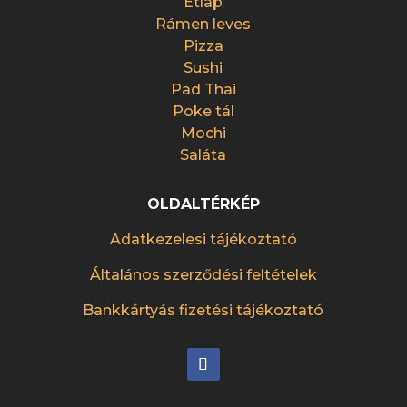
Étlap
Rámen leves
Pizza
Sushi
Pad Thai
Poke tál
Mochi
Saláta
OLDALTÉRKÉP
Adatkezelesi tájékoztató
Általános szerződési feltételek
Bankkártyás fizetési tájékoztató