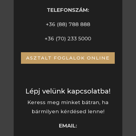
TELEFONSZÁM:
+36 (88) 788 888
+36 (70) 233 5000
ASZTALT FOGLALOK ONLINE
Lépj velünk kapcsolatba!
Keress meg minket bátran, ha
bármilyen kérdésed lenne!
EMAIL: