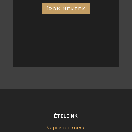
ÍROK NEKTEK
ÉTELEINK
Napi ebéd menü