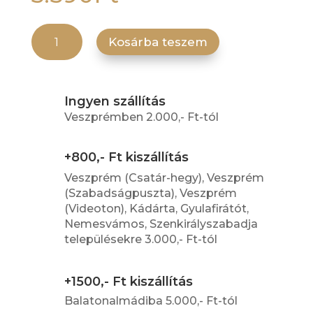
Fűszeres thai mogyorós poke tál mennyiség
Kosárba teszem
Ingyen szállítás
Veszprémben 2.000,- Ft-tól
+800,- Ft kiszállítás
Veszprém (Csatár-hegy), Veszprém
(Szabadságpuszta), Veszprém
(Videoton), Kádárta, Gyulafirátót,
Nemesvámos, Szenkirályszabadja
településekre 3.000,- Ft-tól
+1500,- Ft kiszállítás
Balatonalmádiba 5.000,- Ft-tól