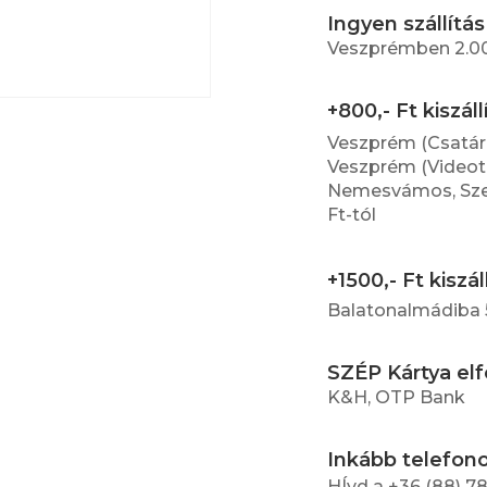
Ingyen szállítás
Veszprémben 2.000
+800,- Ft kiszáll
Veszprém (Csatár
Veszprém (Videoton
Nemesvámos, Szenk
Ft-tól
+1500,- Ft kiszál
Balatonalmádiba 5
SZÉP Kártya el
K&H, OTP Bank
Inkább telefon
HÍvd a +36 (88) 7