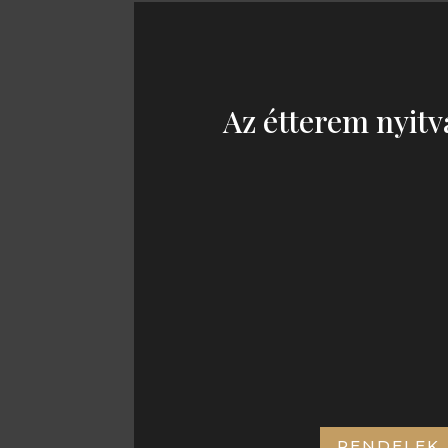
Az étterem nyitv
KEDD – SZOM
11:00 – 21:00
CÍMÜNK:
RENDELEK