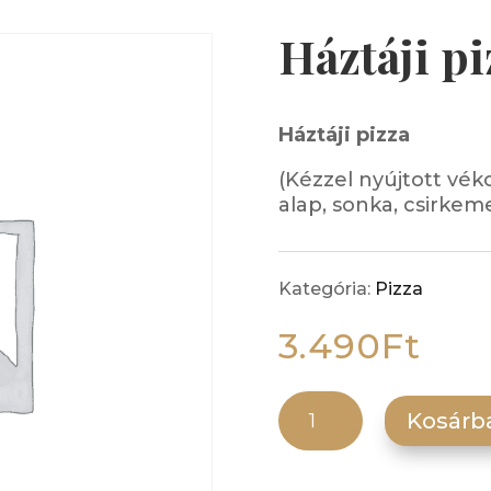
Háztáji pi
Háztáji pizza
(Kézzel nyújtott vék
alap, sonka, csirkemel
Kategória:
Pizza
3.490
Ft
Háztáji pizza mennyiség
Kosárb