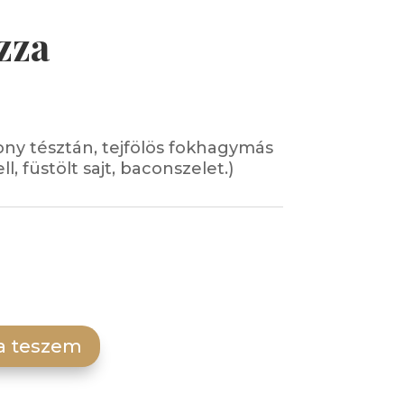
zza
ony tésztán, tejfölös fokhagymás
l, füstölt sajt, baconszelet.)
a teszem