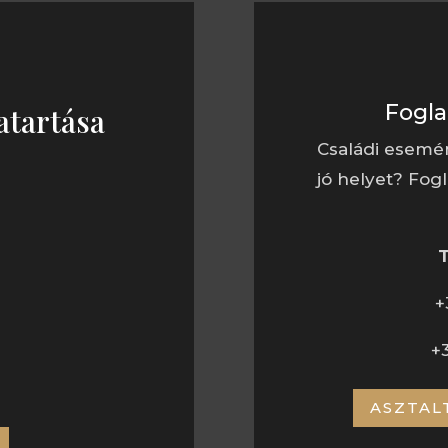
Fogla
atartása
Családi esemé
jó helyet? Fogl
BAT
+
+
ASZTAL