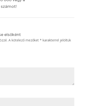
0 számot!
se elsőként
özzé.
A kötelező mezőket
*
karakterrel jelöltük