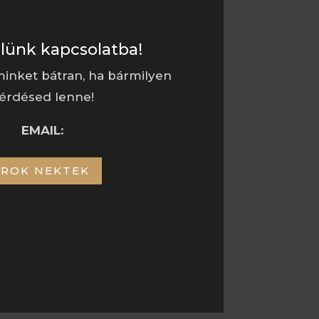
elünk kapcsolatba!
inket bátran, ha bármilyen
érdésed lenne!
EMAIL:
ÍROK NEKTEK