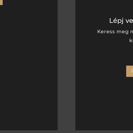
Lépj v
Keress meg m
k