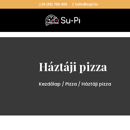
06 (88) 788-888
hello@supi.hu
Háztáji pizza
Kezdőlap
/
Pizza
/ Háztáji pizza