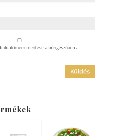
eboldalcímem mentése a böngészőben a
.
Küldés
ermékek