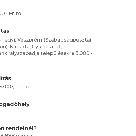
,- Ft-tól
ítás
-hegy), Veszprém (Szabadságpuszta),
), Kádárta, Gyulafirátót,
irályszabadja településekre 3.000,-
lítás
.000,- Ft-tól
fogadóhely
on rendelnél?
88 888 vagy a