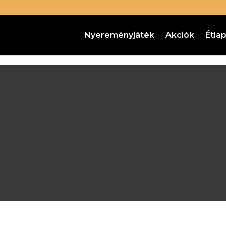
Nyereményjáték
Akciók
Étla