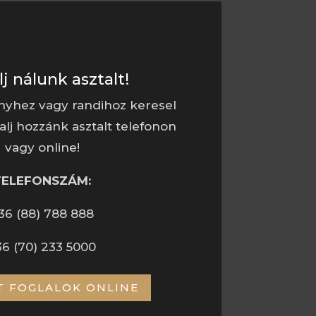
lj nálunk asztalt!
nyhez vagy randihoz keresel
alj hozzánk asztalt telefonon
vagy online!
TELEFONSZÁM:
36 (88) 788 888
36 (70) 233 5000
T FOGLALOK ONLINE