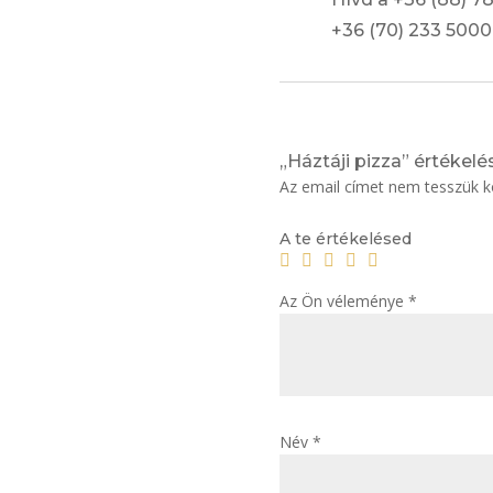
+36 (70) 233 500
„Háztáji pizza” értékelé
Az email címet nem tesszük k
A te értékelésed
Az Ön véleménye
*
Név
*