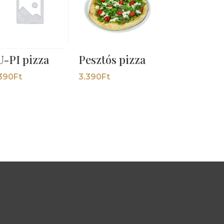
U-PI pizza
Pesztós pizza
390
Ft
3.390
Ft