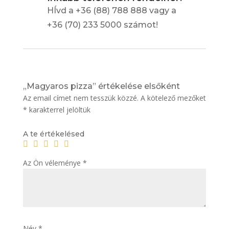
HÍvd a +36 (88) 788 888 vagy a
+36 (70) 233 5000 számot!
„Magyaros pizza” értékelése elsőként
Az email címet nem tesszük közzé.
A kötelező mezőket
*
karakterrel jelöltük
A te értékelésed
Az Ön véleménye
*
Név
*