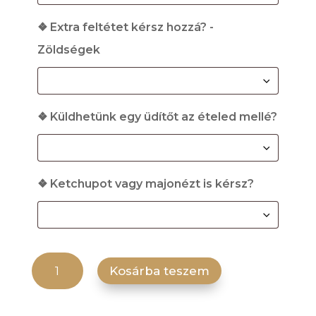
❖ Extra feltétet kérsz hozzá? -
Zöldségek
❖ Küldhetünk egy üdítőt az ételed mellé?
❖ Ketchupot vagy majonézt is kérsz?
Magyaros pizza mennyiség
Kosárba teszem