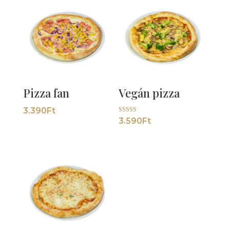
Pizza fan
Vegán pizza
3.390
Ft
Értékelés:
3.590
Ft
5.00
/ 5