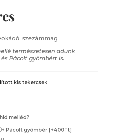
rcs
 avokádó, szezámmag
mellé természetesen adunk
 és Pácolt gyömbért is.
dított kis tekercsek
shid melléd?
+ Pácolt gyömbér
[+400Ft]
t]