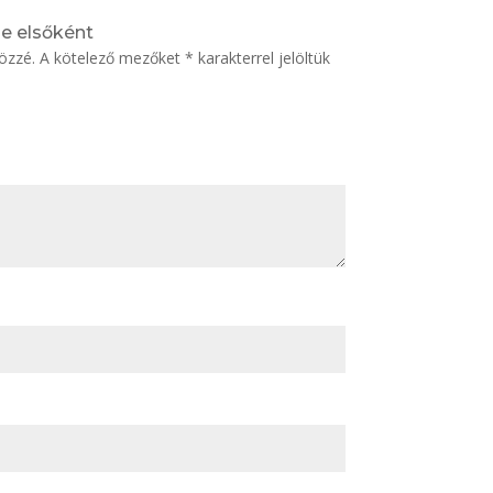
se elsőként
özzé.
A kötelező mezőket
*
karakterrel jelöltük