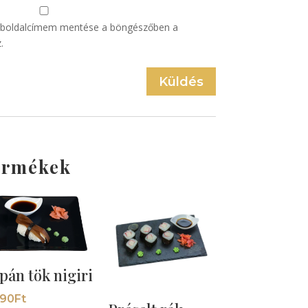
eboldalcímem mentése a böngészőben a
.
Küldés
ermékek
apán tök nigiri
190
Ft