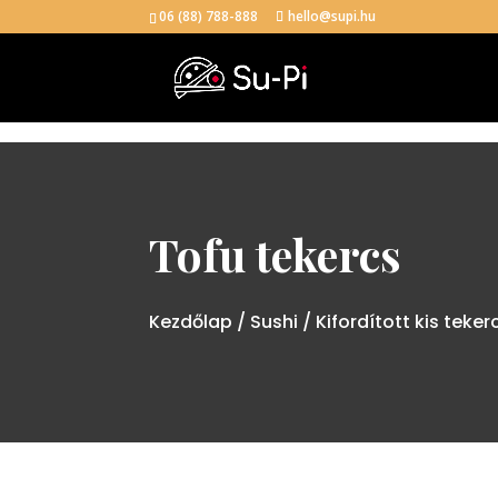
06 (88) 788-888
hello@supi.hu
Tofu tekercs
Kezdőlap
/
Sushi
/
Kifordított kis teke