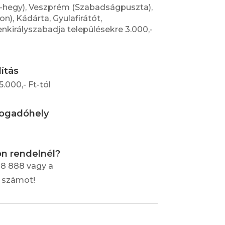
-hegy), Veszprém (Szabadságpuszta),
), Kádárta, Gyulafirátót,
irályszabadja településekre 3.000,-
lítás
.000,- Ft-tól
fogadóhely
on rendelnél?
88 888 vagy a
0 számot!