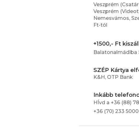
Veszprém (Csatár
Veszprém (Videoton
Nemesvámos, Szenk
Ft-tól
+1500,- Ft kiszál
Balatonalmádiba 5
SZÉP Kártya el
K&H, OTP Bank
Inkább telefon
HÍvd a +36 (88) 7
+36 (70) 233 500