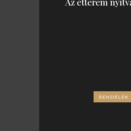
Az étterem nyitv
KEDD – SZOM
11:00 – 21:00
CÍMÜNK:
RENDELEK