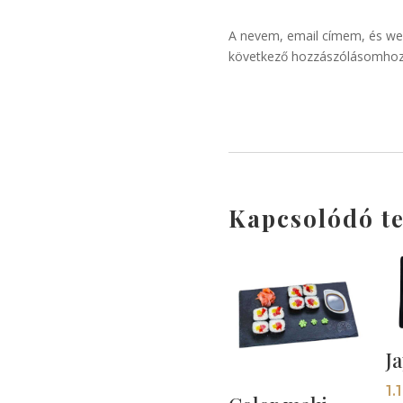
A nevem, email címem, és w
következő hozzászólásomhoz
Kapcsolódó t
J
1.