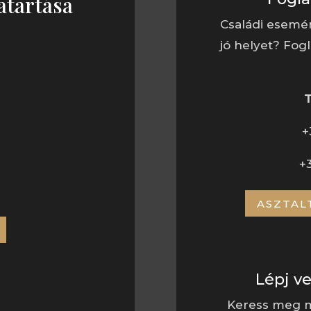
atartása
Családi esemé
jó helyet? Fogl
BAT
+
+
ASZTAL
Lépj v
Keress meg m