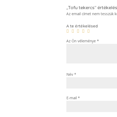
„Tofu tekercs” értékelé
Az email címet nem tesszük k
A te értékelésed
Az Ön véleménye
*
Név
*
E-mail
*