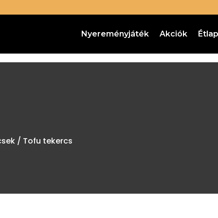
Nyereményjáték
Akciók
Étla
rcsek
/ Tofu tekercs