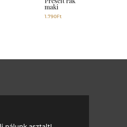
Préselt rák
maki
1.790
Ft
lj nálunk asztalt!