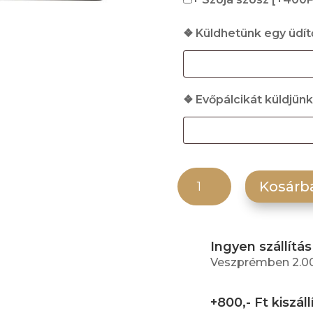
❖ Küldhetünk egy üdít
❖ Evőpálcikát küldjün
Tofu tekercs mennyiség
Kosárb
Ingyen szállítás
Veszprémben 2.000
+800,- Ft kiszáll