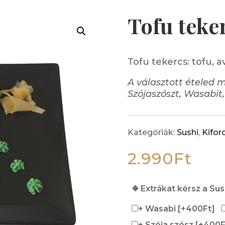
Tofu teke
Tofu tekercs: tofu,
A választott ételed 
Szójaszószt, Wasabit,
Kategóriák:
Sushi
,
Kifor
2.990
Ft
❖ Extrákat kérsz a Su
+ Wasabi
[+400Ft]
+ Szója szósz
[+400F