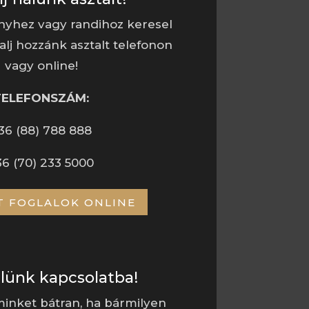
nyhez vagy randihoz keresel
alj hozzánk asztalt telefonon
vagy online!
TELEFONSZÁM:
36 (88) 788 888
36 (70) 233 5000
T FOGLALOK ONLINE
elünk kapcsolatba!
inket bátran, ha bármilyen