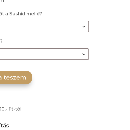
őt a Sushid mellé?
k?
a teszem
,- Ft-tól
ítás