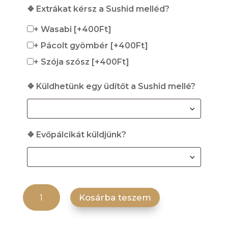
❖ Extrákat kérsz a Sushid melléd?
+ Wasabi
[+400Ft]
+ Pácolt gyömbér
[+400Ft]
+ Szója szósz
[+400Ft]
❖ Küldhetünk egy üdítőt a Sushid mellé?
❖ Evőpálcikát küldjünk?
Spicy Salmon Tempura mennyiség
Kosárba teszem