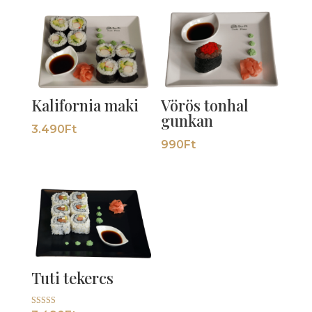
Kalifornia maki
Vörös tonhal
gunkan
3.490
Ft
990
Ft
Tuti tekercs