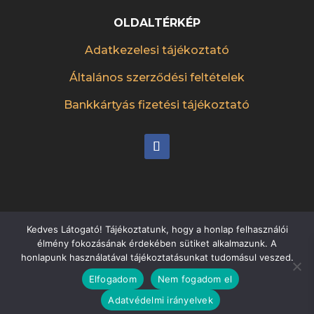
OLDALTÉRKÉP
Adatkezelesi tájékoztató
Általános szerződési feltételek
Bankkártyás fizetési tájékoztató
Kedves Látogató! Tájékoztatunk, hogy a honlap felhasználói
élmény fokozásának érdekében sütiket alkalmazunk. A
Készítette:
etteremreklam.hu
honlapunk használatával tájékoztatásunkat tudomásul veszed.
Elfogadom
Nem fogadom el
Adatvédelmi irányelvek