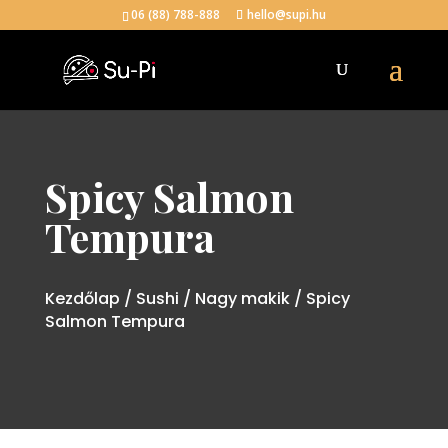
06 (88) 788-888
hello@supi.hu
Spicy Salmon
Tempura
Kezdőlap
/
Sushi
/
Nagy makik
/ Spicy
Salmon Tempura