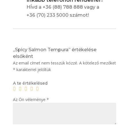
Inkább telefonon rendelnél?
HÍvd a +36 (88) 788 888 vagy a
+36 (70) 233 5000 számot!
„Spicy Salmon Tempura” értékelése
elsőként
Az email címet nem tesszük közzé.
A kötelező mezőket
*
karakterrel jelöltük
A te értékelésed
Az Ön véleménye
*