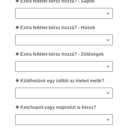
❖ Extra feltétet kérsz hozzá? - Sajtok
❖ Extra feltétet kérsz hozzá? - Húsok
❖ Extra feltétet kérsz hozzá? - Zöldségek
❖ Küldhetünk egy üdítőt az ételed mellé?
❖ Ketchupot vagy majonézt is kérsz?