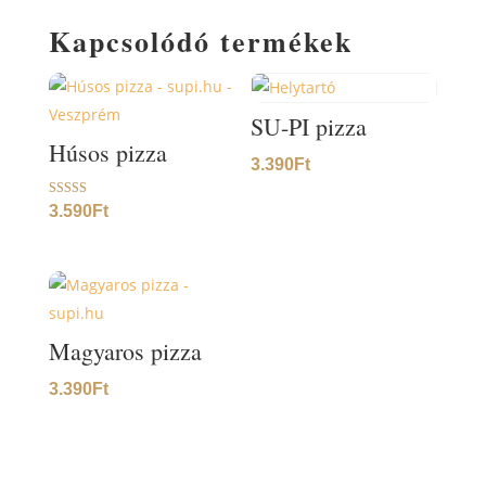
Kapcsolódó termékek
SU-PI pizza
Húsos pizza
3.390
Ft
Értékelés:
3.590
Ft
5.00
/ 5
Magyaros pizza
3.390
Ft