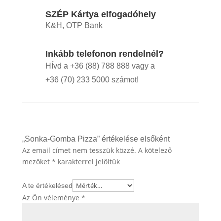
SZÉP Kártya elfogadóhely
K&H, OTP Bank
Inkább telefonon rendelnél?
HÍvd a +36 (88) 788 888 vagy a
+36 (70) 233 5000 számot!
„Sonka-Gomba Pizza” értékelése elsőként
Az email címet nem tesszük közzé.
A kötelező
mezőket
*
karakterrel jelöltük
A te értékelésed
Az Ön véleménye
*