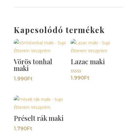
Kapcsolódó termékek
Vörös tonhal
Lazac maki
maki
Értékelés:
1.990
Ft
1.990
Ft
5.00
/ 5
Préselt rák maki
1.790
Ft