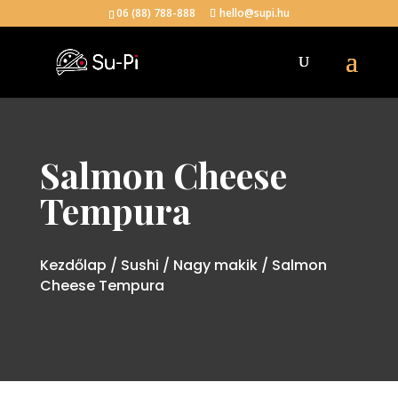
06 (88) 788-888
hello@supi.hu
Salmon Cheese
Tempura
Kezdőlap
/
Sushi
/
Nagy makik
/ Salmon
Cheese Tempura