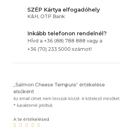
SZÉP Kártya elfogadóhely
K&H, OTP Bank
Inkább telefonon rendelnél?
HÍvd a +36 (88) 788 888 vagy a
+36 (70) 233 5000 számot!
„Salmon Cheese Tempura” értékelése
elsőként
Az email címet nem tesszük közzé.
A kötelező mezőket
*
karakterrel jelöltük
A te értékelésed