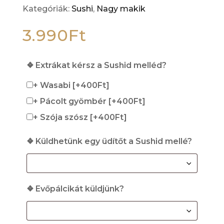
Kategóriák:
Sushi
,
Nagy makik
3.990
Ft
❖ Extrákat kérsz a Sushid melléd?
+ Wasabi
[+400Ft]
+ Pácolt gyömbér
[+400Ft]
+ Szója szósz
[+400Ft]
❖ Küldhetünk egy üdítőt a Sushid mellé?
❖ Evőpálcikát küldjünk?