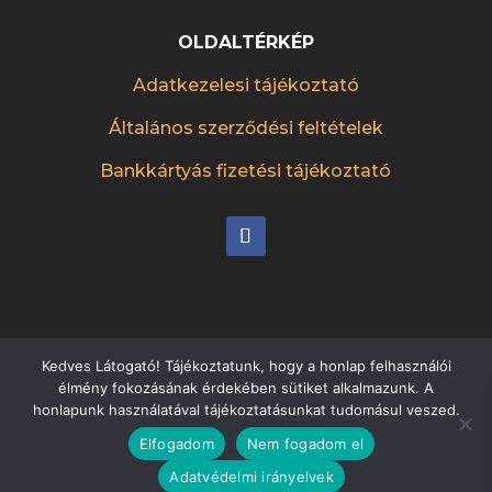
OLDALTÉRKÉP
Adatkezelesi tájékoztató
Általános szerződési feltételek
Bankkártyás fizetési tájékoztató
Kedves Látogató! Tájékoztatunk, hogy a honlap felhasználói
élmény fokozásának érdekében sütiket alkalmazunk. A
Készítette:
etteremreklam.hu
honlapunk használatával tájékoztatásunkat tudomásul veszed.
Elfogadom
Nem fogadom el
Adatvédelmi irányelvek