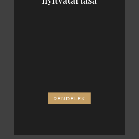
nyitvatartása
KEDD – SZOMBAT
11:00 – 21:00
CÍMÜNK:
RENDELEK