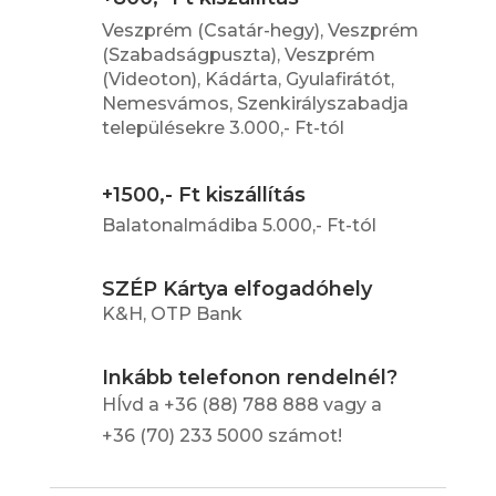
Veszprém (Csatár-hegy), Veszprém
(Szabadságpuszta), Veszprém
(Videoton), Kádárta, Gyulafirátót,
Nemesvámos, Szenkirályszabadja
településekre 3.000,- Ft-tól
+1500,- Ft kiszállítás
Balatonalmádiba 5.000,- Ft-tól
SZÉP Kártya elfogadóhely
K&H, OTP Bank
Inkább telefonon rendelnél?
HÍvd a +36 (88) 788 888 vagy a
+36 (70) 233 5000 számot!