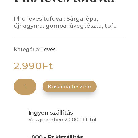
Pho leves tofuval: Sárgarépa,
újhagyma, gomba, üvegtészta, tofu
Kategória:
Leves
2.990
Ft
Pho leves tofuval mennyiség
Kosárba teszem
Ingyen szállítás
Veszprémben 2.000,- Ft-tól
+800,- Ft kiszállítás