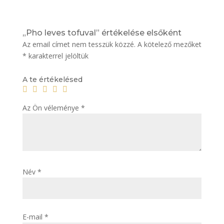
„Pho leves tofuval” értékelése elsőként
Az email címet nem tesszük közzé.
A kötelező mezőket
*
karakterrel jelöltük
A te értékelésed
Az Ön véleménye
*
Név
*
E-mail
*