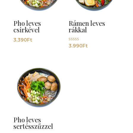
Pho leves
Rámen leves
csirkével
rákkal
3.390
Ft
Értékelés:
3.990
Ft
5.00
/ 5
Pho leves
sertésszűzzel