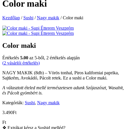
Color maki
Kezdőlap
/
Sushi
/
Nagy makik
/ Color maki
Color maki
Értékelés
5.00
az 5-ből,
2
értékelés alapján
(
2
vásárlói értékelés)
NAGY MAKIK (8db) – Vörös tonhal, Piros kaliforniai paprika,
Sajtkrém, Avokádó, Pácolt retek. Ez a sushi a Color maki.
A választott ételed mellé természetesen adunk Szójaszószt, Wasabit,
és Pácolt gyömbért is.
Kategóriák:
Sushi
,
Nagy makik
3.490
Ft
Ft
❖ Extrákat kérsz a Sushid melléd?