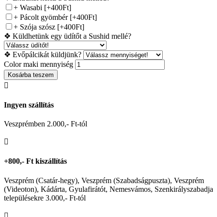
+ Wasabi
[+400Ft]
+ Pácolt gyömbér
[+400Ft]
+ Szója szósz
[+400Ft]
❖ Küldhetünk egy üdítőt a Sushid mellé?
❖ Evőpálcikát küldjünk?
Color maki mennyiség
Kosárba teszem

Ingyen szállítás
Veszprémben 2.000,- Ft-tól

+800,- Ft kiszállítás
Veszprém (Csatár-hegy), Veszprém (Szabadságpuszta), Veszprém
(Videoton), Kádárta, Gyulafirátót, Nemesvámos, Szenkirályszabadja
településekre 3.000,- Ft-tól
