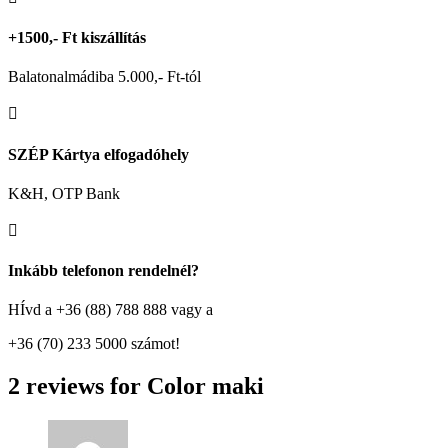
+1500,- Ft kiszállítás
Balatonalmádiba 5.000,- Ft-tól

SZÉP Kártya elfogadóhely
K&H, OTP Bank

Inkább telefonon rendelnél?
HÍvd a +36 (88) 788 888 vagy a
+36 (70) 233 5000 számot!
2 reviews for
Color maki