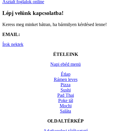
Asztalt foglalok online
Lépj velünk kapcsolatba!
Keress meg minket bátran, ha bármilyen kérdésed lenne!
EMAIL:
Írok nektek
ÉTELEINK
Napi ebéd menü
Étlap
Rámen leves
Pizza
Sushi
Pad Thai
Poke tál
Mochi
Saláta
OLDALTÉRKÉP
Adatkezelesi tájékoztató