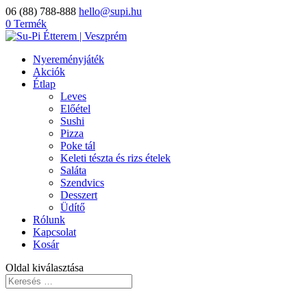
06 (88) 788-888
hello@supi.hu
0 Termék
Nyereményjáték
Akciók
Étlap
Leves
Előétel
Sushi
Pizza
Poke tál
Keleti tészta és rizs ételek
Saláta
Szendvics
Desszert
Üdítő
Rólunk
Kapcsolat
Kosár
Oldal kiválasztása