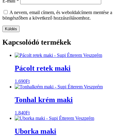
E-mail
*
A nevem, email címem, és weboldalcímem mentése a
böngészőben a következő hozzászólásomhoz.
Küldés
Kapcsolódó termékek
Pácolt retek maki
1.690
Ft
Tonhal krém maki
1.840
Ft
Uborka maki