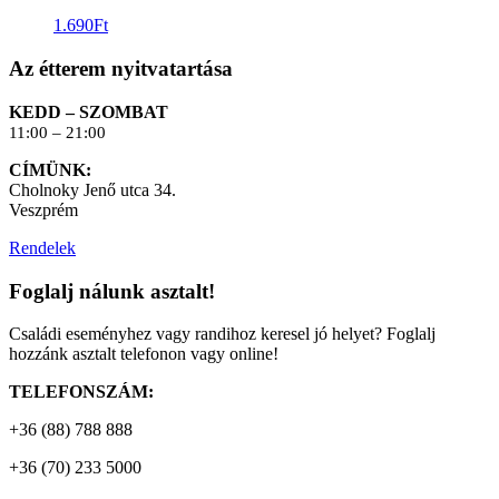
1.690
Ft
Az étterem nyitvatartása
KEDD – SZOMBAT
11:00 – 21:00
CÍMÜNK:
Cholnoky Jenő utca 34.
Veszprém
Rendelek
Foglalj nálunk asztalt!
Családi eseményhez vagy randihoz keresel jó helyet? Foglalj
hozzánk asztalt telefonon vagy online!
TELEFONSZÁM:
+36 (88) 788 888
+36 (70) 233 5000