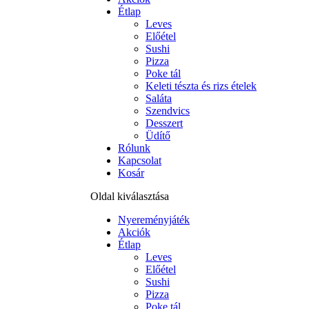
Étlap
Leves
Előétel
Sushi
Pizza
Poke tál
Keleti tészta és rizs ételek
Saláta
Szendvics
Desszert
Üdítő
Rólunk
Kapcsolat
Kosár
Oldal kiválasztása
Nyereményjáték
Akciók
Étlap
Leves
Előétel
Sushi
Pizza
Poke tál