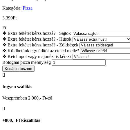
Kategória:
Pizza
3.390
Ft
Ft
❖ Extra feltétet kérsz hozzá? - Sajtok
❖ Extra feltétet kérsz hozzá? - Húsok
❖ Extra feltétet kérsz hozzá? - Zöldségek
❖ Küldhetünk egy üdítőt az ételed mellé?
❖ Ketchupot vagy majonézt is kérsz?
Bolognai pizza mennyiség
Kosárba teszem

Ingyen szállítás
Veszprémben 2.000,- Ft-tól

+800,- Ft kiszállítás