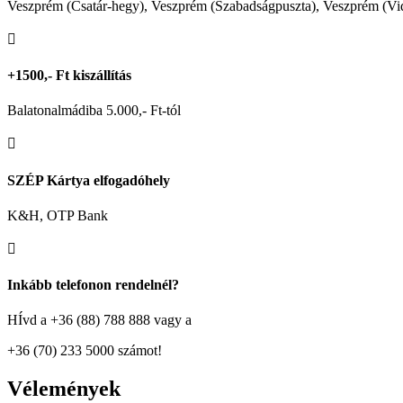
Veszprém (Csatár-hegy), Veszprém (Szabadságpuszta), Veszprém (Vide

+1500,- Ft kiszállítás
Balatonalmádiba 5.000,- Ft-tól

SZÉP Kártya elfogadóhely
K&H, OTP Bank

Inkább telefonon rendelnél?
HÍvd a +36 (88) 788 888 vagy a
+36 (70) 233 5000 számot!
Vélemények