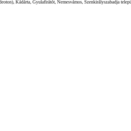
oton), Kádárta, Gyulafirátót, Nemesvámos, Szenkirályszabadja települ