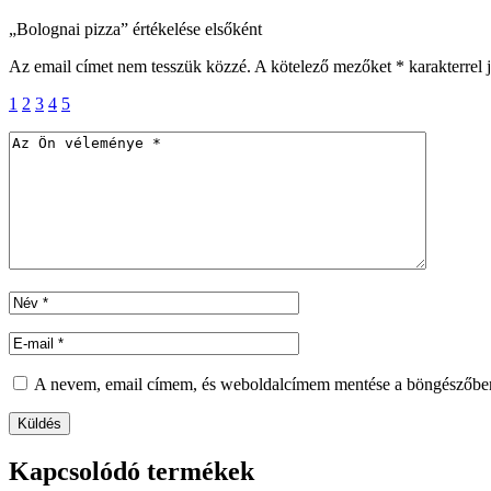
„Bolognai pizza” értékelése elsőként
Az email címet nem tesszük közzé.
A kötelező mezőket
*
karakterrel 
1
2
3
4
5
A nevem, email címem, és weboldalcímem mentése a böngészőbe
Küldés
Kapcsolódó termékek