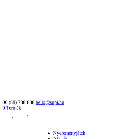
06 (88) 788-888
hello@supi.hu
0 Termék
Nyereményjáték
Akciók