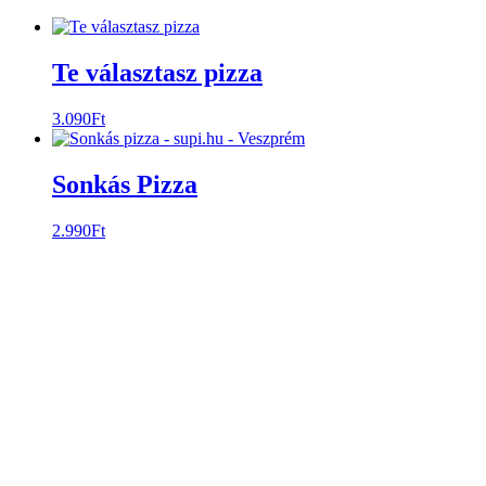
Te választasz pizza
3.090
Ft
Sonkás Pizza
2.990
Ft