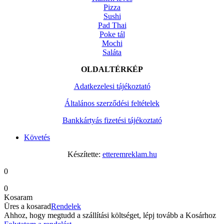
Pizza
Sushi
Pad Thai
Poke tál
Mochi
Saláta
OLDALTÉRKÉP
Adatkezelesi tájékoztató
Általános szerződési feltételek
Bankkártyás fizetési tájékoztató
Követés
Készítette:
etteremreklam.hu
0
0
Kosaram
Üres a kosarad
Rendelek
Ahhoz, hogy megtudd a szállítási költséget, lépj tovább a Kosárhoz