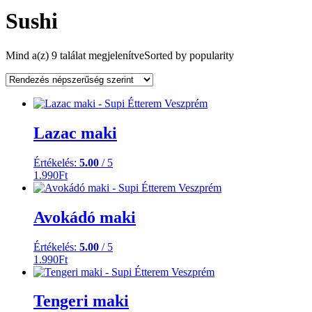
Sushi
Mind a(z) 9 találat megjelenítve
Sorted by popularity
Lazac maki
Értékelés:
5.00
/ 5
1.990
Ft
Avokádó maki
Értékelés:
5.00
/ 5
1.990
Ft
Tengeri maki