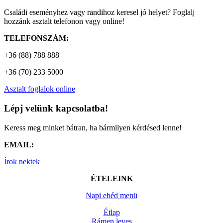
Családi eseményhez vagy randihoz keresel jó helyet? Foglalj
hozzánk asztalt telefonon vagy online!
TELEFONSZÁM:
+36 (88) 788 888
+36 (70) 233 5000
Asztalt foglalok online
Lépj velünk kapcsolatba!
Keress meg minket bátran, ha bármilyen kérdésed lenne!
EMAIL:
Írok nektek
ÉTELEINK
Napi ebéd menü
Étlap
Rámen leves