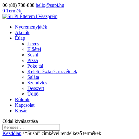
06 (88) 788-888
hello@supi.hu
0 Termék
Nyereményjáték
Akciók
Étlap
Leves
Előétel
Sushi
Pizza
Poke tál
Keleti tészta és rizs ételek
Saláta
Szendvics
Desszert
Üdítő
Rólunk
Kapcsolat
Kosár
Oldal kiválasztása
Kezdőlap
/ “Sushi” címkével rendelkező termékek