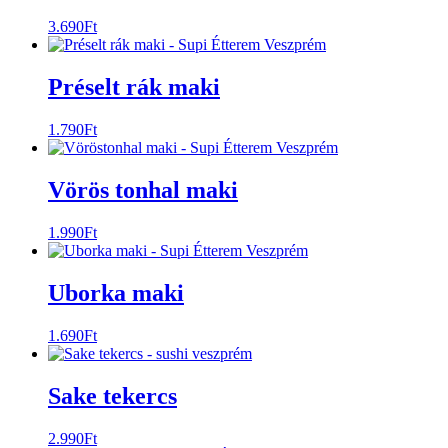
3.690
Ft
Préselt rák maki
1.790
Ft
Vörös tonhal maki
1.990
Ft
Uborka maki
1.690
Ft
Sake tekercs
2.990
Ft