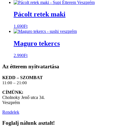
Pácolt retek maki
1.690
Ft
Maguro tekercs
2.990
Ft
Az étterem nyitvatartása
KEDD – SZOMBAT
11:00 – 21:00
CÍMÜNK:
Cholnoky Jenő utca 34.
Veszprém
Rendelek
Foglalj nálunk asztalt!